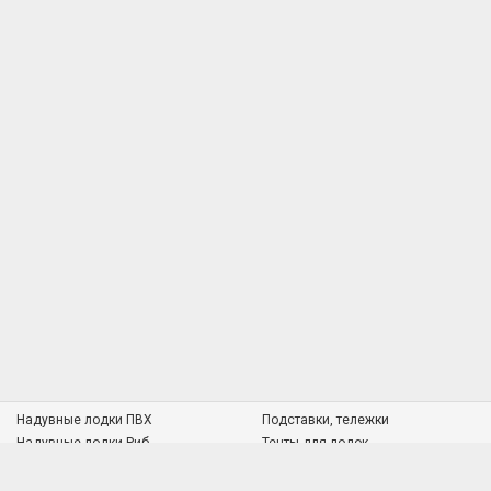
Надувные лодки ПВХ
Подставки, тележки
Надувные лодки Риб
Тенты для лодок
Пластиковые лодки
Судовая мебель
Алюминиевые лодки
Транцевые колёса