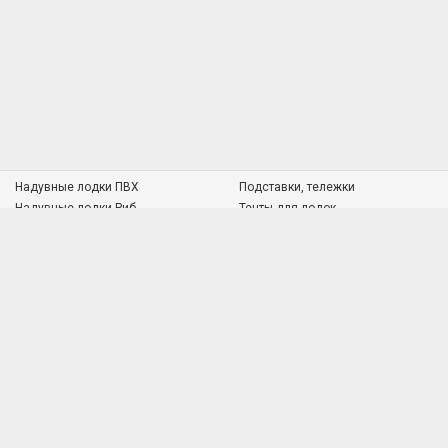
Надувные лодки ПВХ
Подставки, тележки
Надувные лодки Риб
Тенты для лодок
Пластиковые лодки
Судовая мебель
Алюминиевые лодки
Транцевые колёса
Алюминиевый профиль
Подставки под удилища
Водонепроницаемые чехлы
Топливное оборудование
Якорно-швартовое оборудование
Рулевые системы
Насосы для надувных лодок
Фурнитура для лодок ПВХ
ПВХ
Средства спасения
Электрооборудование
Лодочные помпы
КОНТАКТЫ: