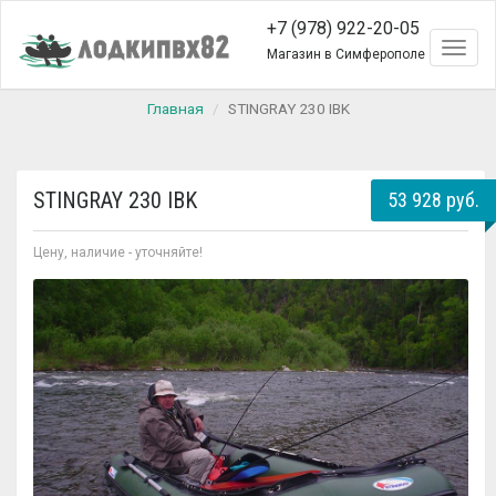
+7 (978) 922-20-05
Toggl
Магазин в Симферополе
naviga
Главная
STINGRAY 230 IBK
STINGRAY 230 IBK
53 928 руб.
Цену, наличие - уточняйте!