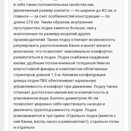
в себе такие положительные свойства как,
увеличенный размер кокпита ― по ширине до 82 см, и
главное ― за счет особенностей конструкции ― по
длине 270 см. Таким образом, внутреннее
пространство лодки заметно больше, чем у
аналогичных по размеру моделей других
производителей. Также лодку отличает возможность
регулировать расположение банок и вылет весел в
уключинах, что позволяет максимально комфортно
разместиться в лодке. Лодка снабжена надувным
килем, удобным полом-книжкой толщиной 9мм из
влагостойкой фанеры и комплектом облегченных
стрингеров длиной 1,5 м. Килевая конфигурация
днища лодки ПВХ обеспечивает идеальную
управляемость и комфорт при движении. Лодку также
отличает достаточно малый вес и компактность в
упакованном виде. Баллон диаметром 46 см
позволяет уверенно себя чувствовать на воде и
увеличить грузоподъемность лодки. Лодка
упаковывается в три сумки. Отдельно лодка (вместе с
ней банки, весла, насос и ремкомплект), отдельно полы
и отдельно