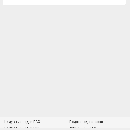
Надувные лодки ПВХ
Подставки, тележки
Надувные лодки Риб
Тенты для лодок