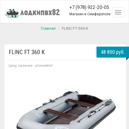
+7 (978) 922-20-05
Toggl
Магазин в Симферополе
naviga
Главная
FLINC FT 360 K
FLINC FT 360 K
48 800 руб.
Цену, наличие - уточняйте!