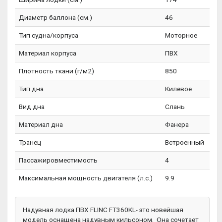
Диаметр баллона (см.)
46
Тип судна/корпуса
Моторное
Материал корпуса
ПВХ
Плотность ткани (г/м2)
850
Тип дна
Килевое
Вид дна
Слань
Материал дна
Фанера
Транец
Встроенный
Пассажировместимость
4
Максимальная мощность двигателя (л.с.)
9.9
Надувная лодка ПВХ FLINC FT360KL- это новейшая
модель оснащена надувным кильсоном. Она сочетает