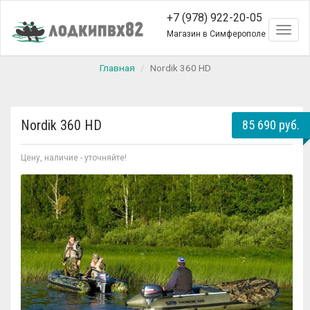
+7 (978) 922-20-05
Toggl
Магазин в Симферополе
naviga
Главная
Nordik 360 HD
Nordik 360 HD
85 690 руб.
Цену, наличие - уточняйте!