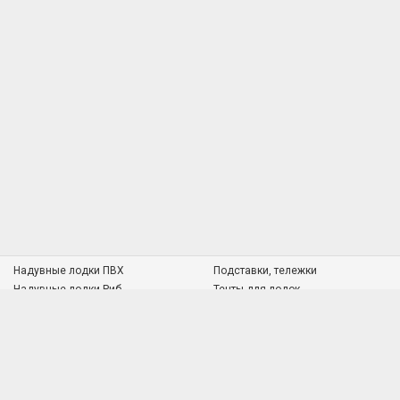
Надувные лодки ПВХ
Подставки, тележки
Надувные лодки Риб
Тенты для лодок
Пластиковые лодки
Судовая мебель
Алюминиевые лодки
Транцевые колёса
Алюминиевый профиль
Подставки под удилища
Водонепроницаемые чехлы
Топливное оборудование
Якорно-швартовое оборудование
Рулевые системы