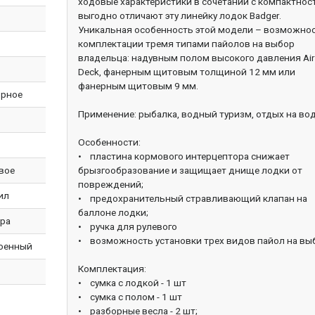
ходовые характеристики в сочетании с компактно
выгодно отличают эту линейку лодок Badger.
Уникальная особенность этой модели – возможно
комплектации тремя типами пайолов на выбор
владельца: надувным полом высокого давления Ai
Deck, фанерным щитовым толщиной 12 мм или
фанерным щитовым 9 мм.
рное
Применение: рыбалка, водный туризм, отдых на вод
Особенности:
• пластина кормового интерцептора снижает
вое
брызгообразование и защищает днище лодки от
повреждений;
ил
• предохранительный стравливающий клапан на
баллоне лодки;
ра
• ручка для рулевого
• возможность установки трех видов пайол на вы
оенный
Комплектация:
• сумка с лодкой - 1 шт
• сумка с полом - 1 шт
• разборные весла - 2 шт;