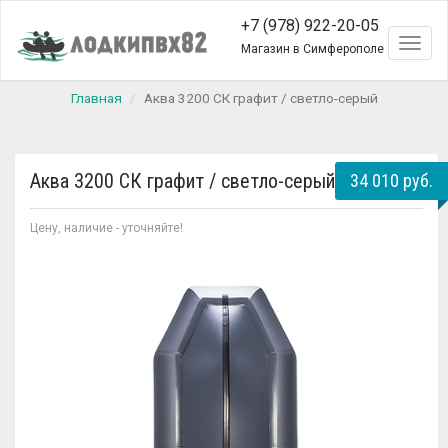
+7 (978) 922-20-05
Toggl
Магазин в Симферополе
naviga
Главная
Аква 3200 СК графит / светло-серый
Аква 3200 СК графит / светло-серый
34 010 руб.
Цену, наличие - уточняйте!