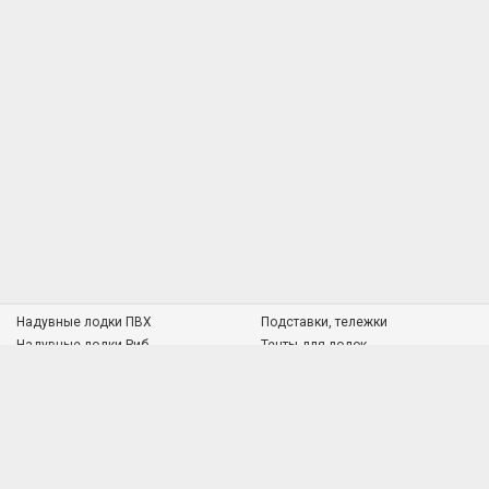
Надувные лодки ПВХ
Подставки, тележки
Надувные лодки Риб
Тенты для лодок
Пластиковые лодки
Судовая мебель
Алюминиевые лодки
Транцевые колёса
Алюминиевый профиль
Подставки под удилища
Водонепроницаемые чехлы
Топливное оборудование
Якорно-швартовое оборудование
Рулевые системы
Насосы для надувных лодок
Фурнитура для лодок ПВХ