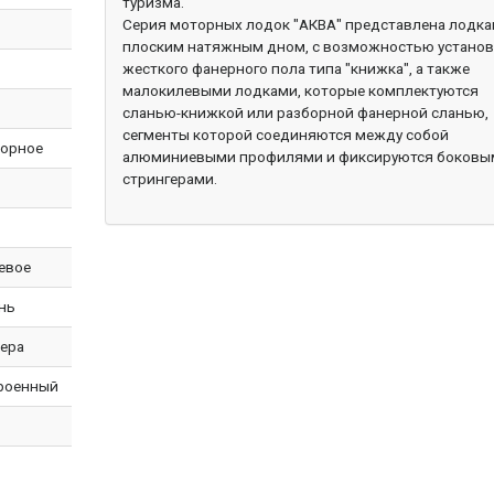
туризма.
Серия моторных лодок "АКВА" представлена лодка
плоским натяжным дном, с возможностью устано
жесткого фанерного пола типа "книжка", а также
малокилевыми лодками, которые комплектуются
сланью-книжкой или разборной фанерной сланью,
сегменты которой соединяются между собой
орное
алюминиевыми профилями и фиксируются боковы
стрингерами.
евое
нь
ера
роенный