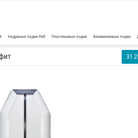
Х
Надувные лодки Риб
Пластиковые лодки
Алюминиевые лодки
афит
31 2