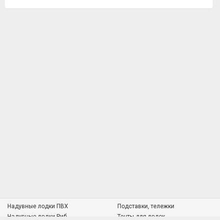
Надувные лодки ПВХ
Подставки, тележки
Надувные лодки Риб
Тенты для лодок