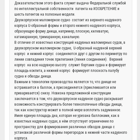
Доказательством этого факта служит выдача Федеральной службой
по интеллектуальной собственности патента на ИЗОБРЕТЕНИЕ и
шесть патентов на полезные модели.
Двухкорпусное маломерное судно состоит из верхнего надувного
корпуса U-образный формы и второго нижнего надувного корпуса,
образующую форму днища, например, плоскую, килеватую,
катамаранную, тримаранную, канальную.
В отличие от известных конструкций надувных маломерных судов, в
двухкорпусном маломерном судне, U-образный надувной верхний
корпус и нижний корпус соединяются друг с другом по периметру по
линии совпадения точек прилегания (линия соединения). Верхний
корпус на всю надувную высоту служит бортами судна и формирует
площадь кокпита, а нижний корпус формирует плоскость палубу
судна и обводы днища.
Важным в технологии производства является то, что днище не
встраивается в баллон, а присоединяется (приклеивается или
приваривается) снизу. Новизна предложенной конструкции
заключается в том, что двухкорпусное надувное судно раскрывает
возможность конструировать более технологичные обводы днища,
так как конструктор может в полной мере воплотить задуманное.
Имея единую площадь дна, которая не урезана баллонами, как в
известных надувных судах, в нём отсутствует ограничение по
пространству для формирования различных обводов днища с
установкой различной формы перегородок в нижней части надувного
корпуса.