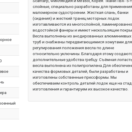
Scantarp, Финляндия и Мirasol, Корея. Ткани ПВХ- 5-
слойные, специально разработаны для применения
маломерном судостроении. Жесткая слань, банки
(сидения) и жесткий транец моторных лодок
изготавливаются из многослойной, ламинированно
водостойкой фанеры и имеют нескользящее покры
Весла выполнены из анодированных алюминиевых
орное
труб и снабжены передвигающимися хомутами дл
регулирования положения весла по длине
относительно уключины. Благодаря этому создают
дополнительные удобства гребцу. Съёмная лопаст
0
весла выполнена из полипропилена.Для обеспечен
евое
качества формовых деталей, были разработаны и
изготовлены собственные прессформы. Мы
нь
обеспечиваем контроль деталей лодок еще на ста
изготовления и гарантируем их высокое качество.
ера
роенный