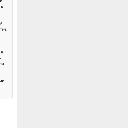
ти
 в
й,
тие.
я
ся
ь
ия
дии