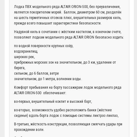
Лодка ПВХ модельного ряда ALTAIR ORION-500, без преувеличения,
является покорителем морей. Баллон, диаметром 60 см, разделён
на шесть герметичных отсеков плюс, внушительных размеров киль,
прежде всего повышает характеристики безопасности.
Надувной киль в сочетании с жёстким настилом, в конечном счете,
позволяют лодкам модельного ряда ALTAIR ORION безопасно ходить:
по водной поверхности крупных озёр,
водохранилищ,
широких рек,
прибрежных морских зон на значительном, до 3 км, удалении от
берега,
сильном, до 6 баллов, ветре
значительном, до 1 метра, волнении воды.
Комфорт пребывания на борту пассажирам лодок модельного ряда
ALTAIR ORION-500 обеспечивают:
во-первых, внушительный кокпит и высокий борт,
во-вторых, возможность удобно расположить банки (жёсткие
сиденья) вдоль борта лодок с помощью системы ликтрос-ликпаз,
В-третьих, жёсткость конструкции, позволяющая смягчать удары при
прохождении волн.