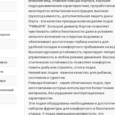
внешний вид, плавные обводы корпуса, хорошие
гидродинамические характеристики, проработанна
многократно испытанная конструкция, высокая
грузоподъемность, дополнительная защита дна и
борта - эти качества присущи всем моделям лодок
"РИВЬЕРА". Большой диаметр бортов позволяет
чувствовать себя в безопасности даже в условиях
орное
сильного волнения на открытых водоемах и
обеспечивает достаточную глубину кокпита для
удобной посадки и комфортного пребывания на вод
Высокая курсовая устойчивость гарантирует легку
управляемость в любом режиме движения. Высока
евое
статическая остойчивость позволяет комфортно
ловить рыбу или стрелять, стоя в лодке.
нь
Низкий вес лодки - важное качество для рыбаков,
охотников и туристов.
ера
Ривьера Компакт - серия облегченных лодок, при
изготовлении которых используются более тонкие
роенный
материалы, без ухудшения эксплуатационных
характеристик.
Эти лодки оборудованы необходимым и достаточ
набором фурнитуры для комфортного и безопасног
отдыха. У лодок уменьшена килеватость, что