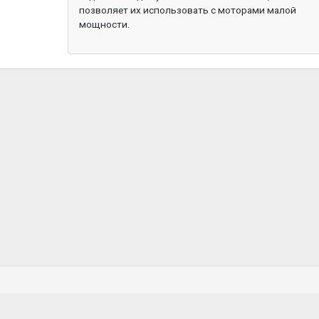
позволяет их использовать с моторами малой
мощности.
К
Водонепроницаемые чехлы
Топливное оборудование
Якорно-швартовое
Рулевые системы