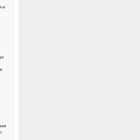
я и
е.
ю
я
ным
о