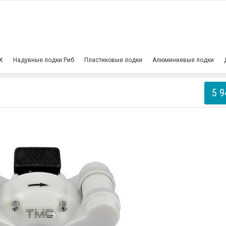
пы
Помпа ножная
Х
Надувные лодки Риб
Пластиковые лодки
Алюминиевые лодки
5 9