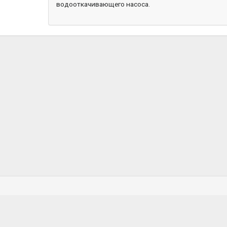
водооткачивающего насоса.
К
Водонепроницаемые чехлы
Топливное оборудование
Якорно-швартовое
Рулевые системы
+
оборудование
Фурнитура для лодок ПВХ