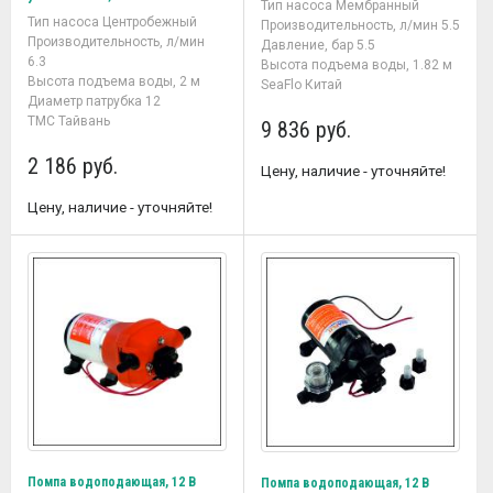
Тип насоса Мембранный
Тип насоса Центробежный
Производительность, л/мин 5.5
Производительность, л/мин
Давление, бар 5.5
6.3
Высота подъема воды, 1.82 м
Высота подъема воды, 2 м
SeaFlo Китай
Диаметр патрубка 12
TMC Тайвань
9 836 руб.
2 186 руб.
Цену, наличие - уточняйте!
Цену, наличие - уточняйте!
Помпа водоподающая, 12 В
Помпа водоподающая, 12 В