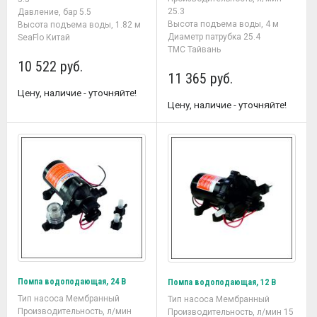
25.3
Давление, бар 5.5
Высота подъема воды, 4 м
Высота подъема воды, 1.82 м
Диаметр патрубка 25.4
SeaFlo Китай
TMC Тайвань
10 522 руб.
11 365 руб.
Цену, наличие - уточняйте!
Цену, наличие - уточняйте!
Помпа водоподающая, 24 В
Помпа водоподающая, 12 В
Тип насоса Мембранный
Тип насоса Мембранный
Производительность, л/мин
Производительность, л/мин 15